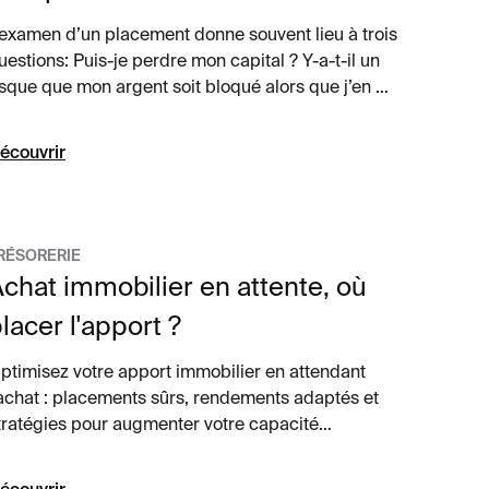
’examen d’un placement donne souvent lieu à trois
uestions: Puis-je perdre mon capital ? Y-a-t-il un
isque que mon argent soit bloqué alors que j’en ai
esoin ? Quel gain puis-je espérer ? Quand on
eçoit des réponses claires et satisfaisantes à ces 3
écouvrir
uestions, on investit.
RÉSORERIE
chat immobilier en attente, où
lacer l'apport ?
ptimisez votre apport immobilier en attendant
’achat : placements sûrs, rendements adaptés et
tratégies pour augmenter votre capacité
’emprunt.