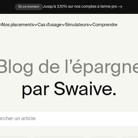
Jusqu’à 3,10% sur nos comptes à terme pro
En ce moment
n
Nos placements
Cas d'usage
Simulateurs
Comprendre
Blog de l’épargn
par Swaive.