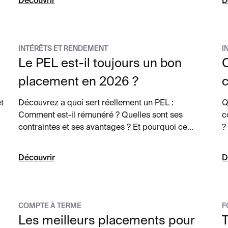
Découvrir
D
INTÉRÊTS ET RENDEMENT
I
Le PEL est-il toujours un bon
O
placement en 2026 ?
t
Découvrez a quoi sert réellement un PEL :
Q
Comment est-il rémunéré ? Quelles sont ses
c
contraintes et ses avantages ? Et pourquoi ce
?
placement, longtemps incontournable, perd-il
d
aujourd’hui de son attractivité ?
d
Découvrir
D
p
COMPTE À TERME
F
Les meilleurs placements pour
T