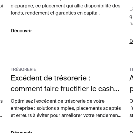
si
d'épargne, ce placement qui allie disponibilité des
L
fonds, rendement et garanties en capital.
q
r
Découvrir
b
r
D
q
TRÉSORERIE
T
Excédent de trésorerie :
A
comment faire fructifier le cash
p
de votre entreprise ?
as
Optimisez l’excédent de trésorerie de votre
O
s
entreprise : solutions simples, placements adaptés
l
r
et erreurs à éviter pour améliorer votre rendement
s
sans prendre de risque.
d