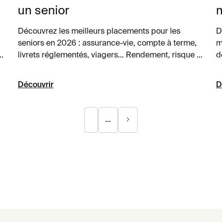
un senior
Découvrez les meilleurs placements pour les
D
seniors en 2026 : assurance-vie, compte à terme,
m
s
livrets réglementés, viagers… Rendement, risque et
d
fiscalité pour bien placer son argent à la retraite
c
sans risques inconsidérés.
Découvrir
D
...