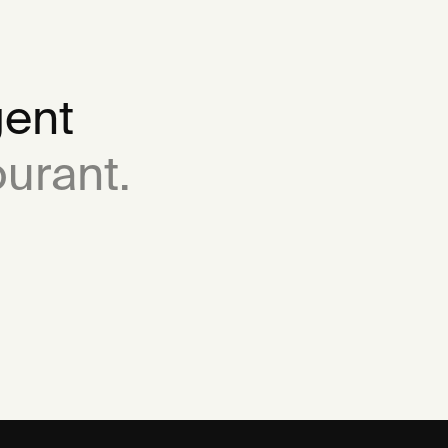
gent
urant.