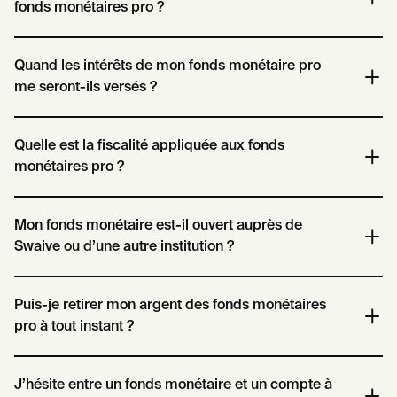
fonds monétaires pro ?
sa résidence fiscale en France, et ne pas avoir d’autres
chez Swaive.
résidences fiscales en dehors de France. Le régime d’imposition
n’importe pas, et les sociétés peuvent être imposées à l’IS aussi
Certains fonds monétaires, réservés aux grands comptes,
Swaive ne prélève aucun frais additionnels sur les fonds
Quand les intérêts de mon fonds monétaire pro
bien qu’à l’IR par exemple.
sont accessibles à partir de 250 000 €.
monétaires pro. Seuls les frais de gestion appliqués par les
me seront-ils versés ?
D’autres sont accessibles dès 10 000 €.
Sociétés de Gestion partenaires sont à prévoir. Ceux-ci sont
systématiquement précisés dans les fiches produits ainsi que
Ces montants minimums sont susceptibles d’évoluer à l’avenir.
dans la rubrique « Frais » associée à chaque offre sur la
Les fonds monétaires distribués chez Swaive génèrent des
Quelle est la fiscalité appliquée aux fonds
plateforme. Swaive n’est rémunéré que par les partenaires, qui lui
intérêts quotidiens, qui sont réinvestis automatiquement chaque
monétaires pro ?
versent des commissions en contrepartie de l’intermédiation
jour afin de maximiser les gains. Vous êtes libre de retirer votre
effectuée.
capital et vos intérêts à tout instant.
Les fonds monétaires pro distribués chez Swaive relèvent de la
Mon fonds monétaire est-il ouvert auprès de
fiscalité normale à laquelle votre société est habituellement
Swaive ou d’une autre institution ?
assujettie. Swaive ne pratique aucune retenue à la source sur les
intérêts générés par ces fonds monétaires.
Votre fonds monétaire est ouvert directement auprès d’une de
Puis-je retirer mon argent des fonds monétaires
nos Sociétés de Gestion partenaires et votre trésorerie est
pro à tout instant ?
conservée par une banque dépositaire. Swaive intervient
uniquement comme facilitateur, pour vous permettre d’accéder
simplement à ces placements en moins de 10 minutes.
L’un des principaux avantages du fonds monétaire est sa liquidité
J’hésite entre un fonds monétaire et un compte à