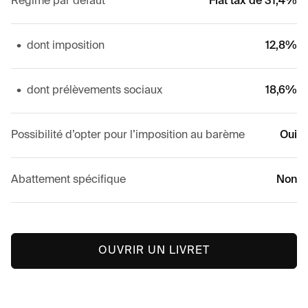
Régime par défaut
Flat tax de 31,4%
•
dont imposition
12,8%
•
dont prélèvements sociaux
18,6%
Possibilité d’opter pour l’imposition au barème
Oui
Abattement spécifique
Non
OUVRIR UN LIVRET