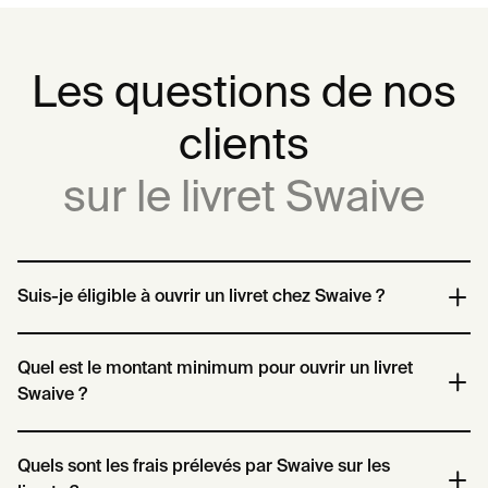
Les questions de nos
clients
sur le livret Swaive
Suis-je éligible à ouvrir un livret chez Swaive ?
Pour ouvrir un livret chez Swaive en tant que particulier, vous
Quel est le montant minimum pour ouvrir un livret
devez remplir les conditions suivantes :
Swaive ?
Être majeur (18 ans ou plus)
Avoir votre résidence fiscale en France (et ne pas avoir d’autre
Pour ouvrir un livret Swaive en tant que particulier, un versement
Quels sont les frais prélevés par Swaive sur les
résidence fiscale hors de France).
initial de 1 000 € est requis. Par la suite, vous pouvez effectuer des