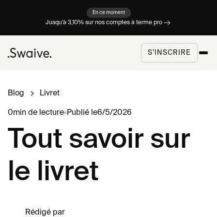
En ce moment
Jusqu’à 3,10% sur nos comptes à terme pro
S’INSCRIRE
Blog
Livret
0
min de lecture
Publié le
6/5/2026
Tout savoir sur
le livret
Rédigé par