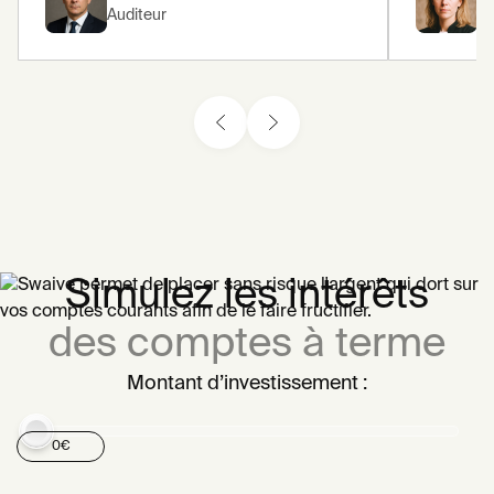
Auditeur
Ju
Simulez les intérêts
des comptes à terme
Montant d’investissement :
0
€