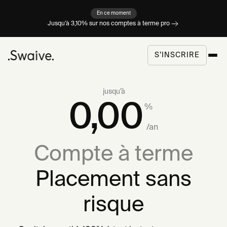
En ce moment
Jusqu’à 3,10% sur nos comptes à terme pro
S’INSCRIRE
jusqu’à
0,00
%
/an
Compte à terme
Placement sans
risque