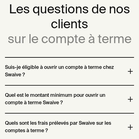
Les questions de nos
clients
sur le compte à terme
Suis-je éligible à ouvrir un compte à terme chez
Swaive ?
Pour ouvrir un compte à terme chez Swaive en tant que
Quel est le montant minimum pour ouvrir un
particulier, vous devez remplir les conditions suivantes :
compte à terme Swaive ?
Être majeur (18 ans ou plus)
Avoir votre résidence fiscale en France (et ne pas avoir d’autre
Le montant minimum requis pour ouvrir un compte à terme chez
Quels sont les frais prélevés par Swaive sur les
résidence fiscale hors de France).
Swaive dépend de la banque partenaire et de la durée du compte
comptes à terme ?
à terme. Ces montants sont les suivants :