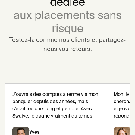
dédiée
aux placements sans
risque
Testez-la comme nos clients et partagez-
nous vos retours.
J’ouvrais des comptes à terme via mon
Mon livret
banquier depuis des années, mais
cherchais
c’était toujours long et pénible. Avec
et je sui
Swaive, je gagne vraiment du temps.
répondait
Yves
M