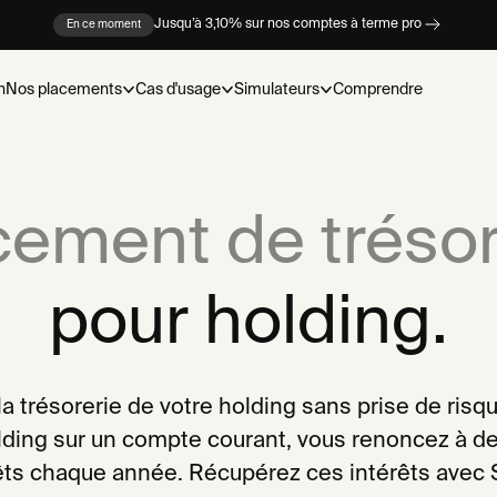
Jusqu’à 3,10% sur nos comptes à terme pro
En ce moment
n
Nos placements
Cas d'usage
Simulateurs
Comprendre
cement de trésor
pour holding.
r la trésorerie de votre holding sans prise de risqu
lding sur un compte courant, vous renoncez à des
êts chaque année. Récupérez ces intérêts avec 