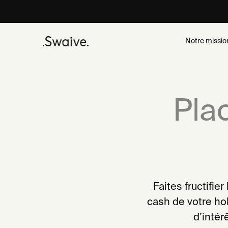
Notre missio
Pla
Faites fructifie
cash de votre ho
d’intér