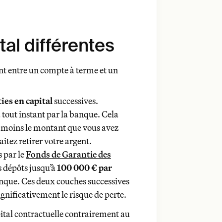
tal différentes
ent entre un compte à terme et un
s en capital
ies en capital
successives.
 tout instant par la banque. Cela
au moins le montant que vous avez
aitez retirer votre argent.
Fonds de Garantie des Dépôts
 par le
Fonds de Garantie des
100 000 € par personne et par
es dépôts jusqu’à
100 000 € par
banque. Ces deux couches successives
gnificativement le risque de perte.
titres très
apital contractuelle contrairement au