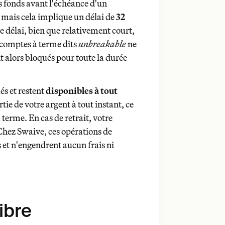
os fonds avant l'échéance d'un
disponibles à tout
 mais cela implique un délai de
32
e délai, bien que relativement court,
s comptes à terme dits
unbreakable
ne
t alors bloqués pour toute la durée
és et restent
disponibles à tout
rtie de votre argent à tout instant, ce
 terme. En cas de retrait, votre
Chez Swaive, ces opérations de
 et n'engendrent aucun frais ni
ibre
même sans