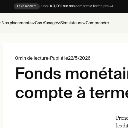
Jusqu’à 3,10% sur nos comptes à terme pro
En ce moment
n
Nos placements
Cas d'usage
Simulateurs
Comprendre
0
min de lecture
Publié le
22/5/2026
Fonds monétai
compte à term
Prene
les di