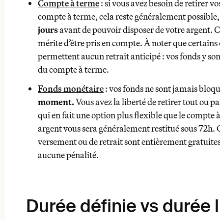
Compte à terme
: si vous avez besoin de retirer v
Fonds monétaire
compte à terme, cela reste généralement possible,
moment.
jours
avant de pouvoir disposer de votre argent. C
mérite d’être pris en compte. À noter que certain
permettent aucun retrait anticipé : vos fonds y son
du compte à terme.
Fonds monétaire
: vos fonds ne sont jamais bloqu
moment.
Vous avez la liberté de retirer tout ou pa
qui en fait une option plus flexible que le compte à
argent vous sera généralement restitué sous 72h. 
versement ou de retrait sont entièrement gratuites
aucune pénalité.
Compte à terme
entre 3 mois et 5 ans
Fonds monétaire
sans engagement de durée
Durée définie vs durée l
visibilité sur votre prévisionnel