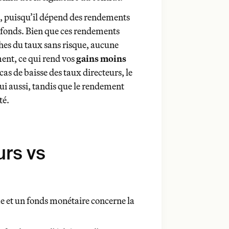
gains moins prévisibles
, puisqu’il dépend des rendements
 fonds. Bien que ces rendements
ches du taux sans risque, aucune
ment, ce qui rend vos
gains moins
as de baisse des taux directeurs, le
ui aussi, tandis que le rendement
té.
urs vs
32 jours
unbreakable
e et un fonds monétaire concerne la