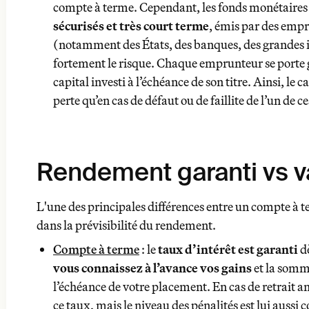
compte à terme. Cependant, les fonds monétaires 
sécurisés et très court terme
, émis par des emp
(notamment des États, des banques, des grandes in
fortement le risque. Chaque emprunteur se porte
capital investi à l’échéance de son titre. Ainsi, le c
perte qu’en cas de défaut ou de faillite de l’un de c
Rendement garanti vs v
L'une des principales différences entre un compte à 
Compte à terme
taux d’intérêt est garanti
dans la prévisibilité du rendement.
connaissez à l’avance vos gains
Compte à terme
: le
taux d’intérêt est garanti
dè
vous connaissez à l’avance vos gains
et la somm
Fonds monétaire
le taux d’intérêt est variable
l’échéance de votre placement. En cas de retrait a
ce taux, mais le niveau des pénalités est lui aussi 