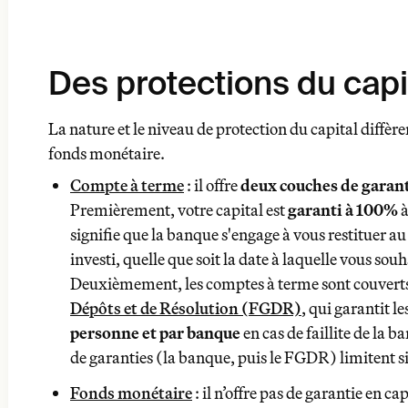
Des protections du capi
La nature et le niveau de protection du capital diffèr
fonds monétaire.
Compte à terme
deux couches de garantie
Compte à terme
: il offre
deux couches de garant
garanti à 100%
Premièrement, votre capital est
garanti à 100%
à
signifie que la banque s'engage à vous restituer 
investi, quelle que soit la date à laquelle vous souh
Deuxièmement, les comptes à terme sont couverts
et de Résolution (FGDR)
banque
Dépôts et de Résolution (FGDR)
, qui garantit l
personne et par banque
en cas de faillite de la 
Fonds monétaire
de garanties (la banque, puis le FGDR) limitent si
Fonds monétaire
: il n’offre pas de garantie en c
sécurisés et très court terme